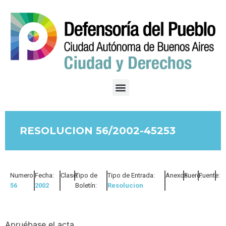
RESOLUCION 56/2002-45253
Numero:
Fecha:
Clase:
Tipo de
Tipo de Entrada:
Anexos:
Fuero:
Fuente:
56
2002
Boletín:
Resolucion
Apruébase el acta