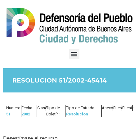
RESOLUCION 51/2002-45414
Numero:
Fecha:
Clase:
Tipo de
Tipo de Entrada:
Anexos:
Fuero:
Fuente:
51
2002
Boletín:
Resolucion
Desestímase el recurso