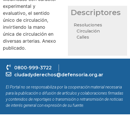
experimental y
Descriptores
evaluativo, el sentido
único de circulación,
Resoluciones
invirtiendo la mano
Circulación
única de circulación en
Calles
diversas arterias. Anexo
publicado.
0800-999-3722
ciudadyderechos@defensoria.org.ar
El Portal no se responsabiliza por la cooperación material necesaria
para la publicación o difusión de artículos y colaboraciones firmadas
y contenidos de reportajes o transmisión o retransmisión de noticias
de interés general con expresión de su fuente.