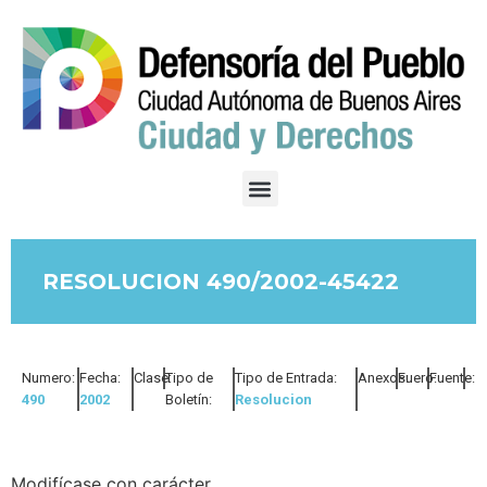
RESOLUCION 490/2002-45422
Numero:
Fecha:
Clase:
Tipo de
Tipo de Entrada:
Anexos:
Fuero:
Fuente:
490
2002
Boletín:
Resolucion
Modifícase con carácter