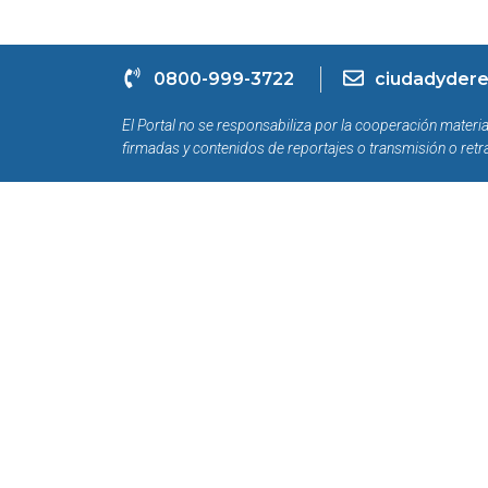
0800-999-3722
ciudadydere
El Portal no se responsabiliza por la cooperación materia
firmadas y contenidos de reportajes o transmisión o retr