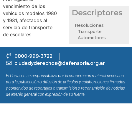
vencimiento de los
Descriptores
vehículos modelos 1980
y 1981, afectados al
Resoluciones
servicio de transporte
Transporte
de escolares.
Automotores
0800-999-3722
ciudadyderechos@defensoria.org.ar
El Portal no se responsabiliza por la cooperación material necesaria
para la publicación o difusión de artículos y colaboraciones firmadas
y contenidos de reportajes o transmisión o retransmisión de noticias
de interés general con expresión de su fuente.