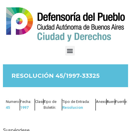
RESOLUCIÓN 45/1997-33325
Numero:
Fecha:
Clase:
Tipo de
Tipo de Entrada:
Anexos:
Fuero:
Fuente:
45
1997
Boletín:
Resolucion
Suspéndese