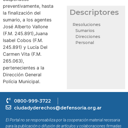
preventivamente, hasta
Descriptores
la finalización del
sumario, a los agentes
Resoluciones
José Alberto Vallone
Sumarios
(F.M. 245.891),Juana
Direcciones
Isabel Cobos (F.M.
Personal
245.891) y Lucía Del
Carmen Vita (F.M.
265.063),
pertenecientes a la
Dirección General
Polícia Municipal.
0800-999-3722
ciudadyderechos@defensoria.org.ar
El Portal no se responsabiliza por la cooperación material necesaria
para la publicación o difusión de artículos y colaboraciones firmadas