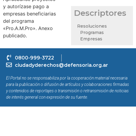
y autorízase pago a
Descriptores
empresas beneficiarias
del programa
Resoluciones
«Pro.A.M.Pro». Anexo
Programas
publicado.
Empresas
0800-999-3722
ciudadyderechos@defensoria.org.ar
El Portal no se responsabiliza por la cooperación material necesaria
para la publicación o difusión de artículos y colaboraciones firmadas
y contenidos de reportajes o transmisión o retransmisión de noticias
de interés general con expresión de su fuente.