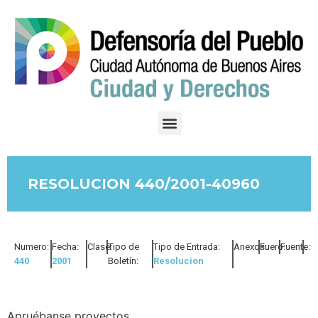
RESOLUCION 440/2001-40960
Numero:
Fecha:
Clase:
Tipo de
Tipo de Entrada:
Anexos:
Fuero:
Fuente:
440
2001
Boletín:
Resolucion
Apruébanse proyectos