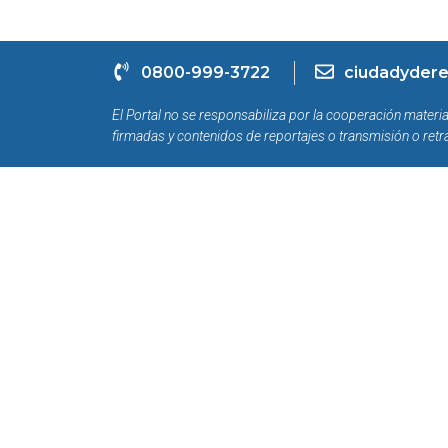
0800-999-3722
ciudadydere
El Portal no se responsabiliza por la cooperación materia
firmadas y contenidos de reportajes o transmisión o retr