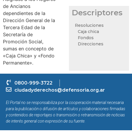
de Ancianos
Descriptores
dependientes de la
Dirección General de la
Resoluciones
Tercera Edad de la
Caja chica
Secretaría de
Fondos
Promoción Social,
Direcciones
sumas en concepto de
«Caja Chica» y «Fondo
Permanente».
0800-999-3722
ciudadyderechos@defensoria.org.ar
El Portal no se responsabiliza por la cooperación material necesaria
para la publicación o difusión de artículos y colaboraciones firmadas
y contenidos de reportajes o transmisión o retransmisión de noticias
de interés general con expresión de su fuente.