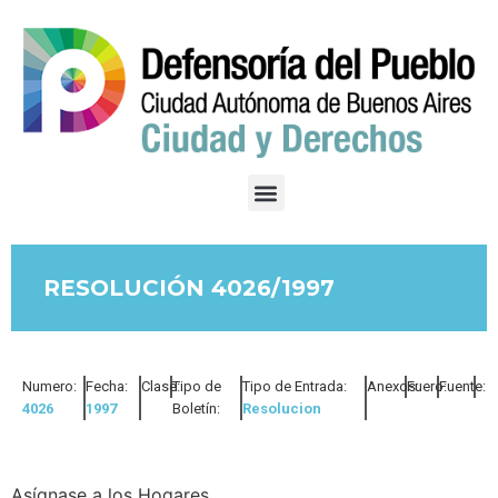
RESOLUCIÓN 4026/1997
Numero:
Fecha:
Clase:
Tipo de
Tipo de Entrada:
Anexos:
Fuero:
Fuente:
4026
1997
Boletín:
Resolucion
Asígnase a los Hogares