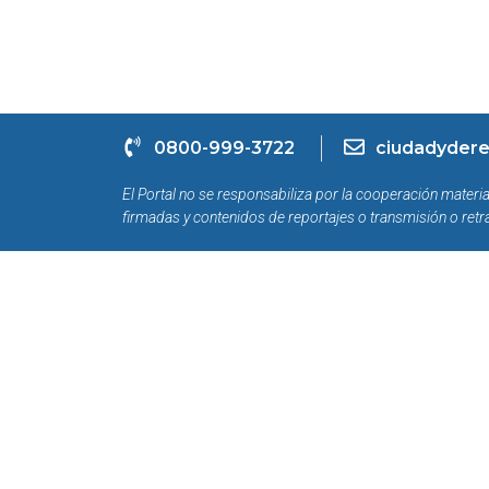
0800-999-3722
ciudadydere
El Portal no se responsabiliza por la cooperación materia
firmadas y contenidos de reportajes o transmisión o retr