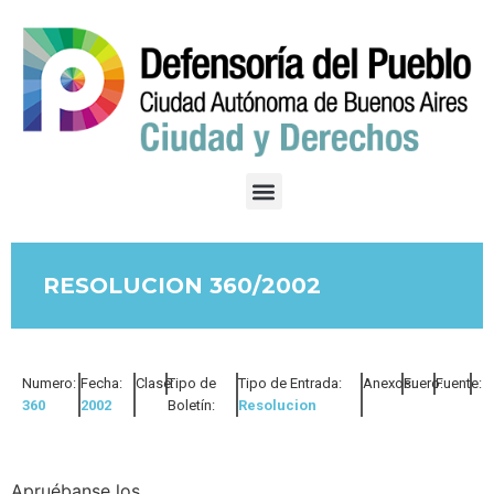
RESOLUCION 360/2002
Numero:
Fecha:
Clase:
Tipo de
Tipo de Entrada:
Anexos:
Fuero:
Fuente:
360
2002
Boletín:
Resolucion
Apruébanse los