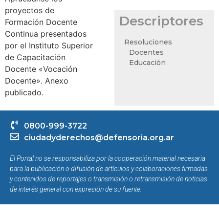
proyectos de
Descriptores
Formación Docente
Continua presentados
Resoluciones
por el Instituto Superior
Docentes
de Capacitación
Educación
Docente «Vocación
Docente». Anexo
publicado.
0800-999-3722
ciudadyderechos@defensoria.org.ar
El Portal no se responsabiliza por la cooperación material necesaria
para la publicación o difusión de artículos y colaboraciones firmadas
y contenidos de reportajes o transmisión o retransmisión de noticias
de interés general con expresión de su fuente.