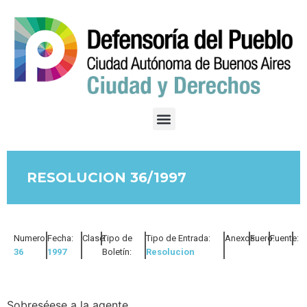
RESOLUCION 36/1997
Numero:
Fecha:
Clase:
Tipo de
Tipo de Entrada:
Anexos:
Fuero:
Fuente:
36
1997
Boletín:
Resolucion
Sobreséese a la agente