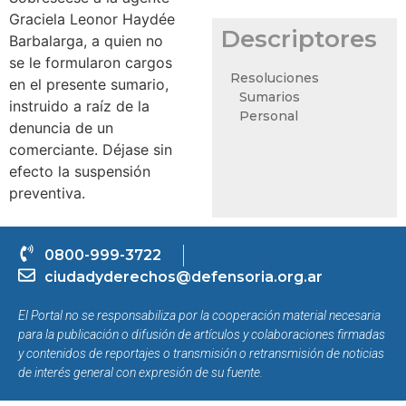
Graciela Leonor Haydée
Descriptores
Barbalarga, a quien no
se le formularon cargos
Resoluciones
en el presente sumario,
Sumarios
instruido a raíz de la
Personal
denuncia de un
comerciante. Déjase sin
efecto la suspensión
preventiva.
0800-999-3722
ciudadyderechos@defensoria.org.ar
El Portal no se responsabiliza por la cooperación material necesaria
para la publicación o difusión de artículos y colaboraciones firmadas
y contenidos de reportajes o transmisión o retransmisión de noticias
de interés general con expresión de su fuente.