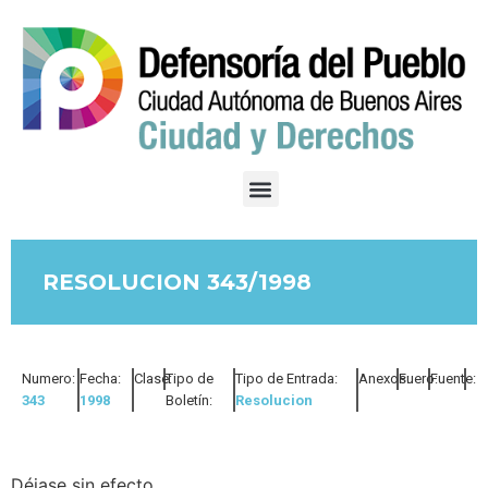
RESOLUCION 343/1998
Numero:
Fecha:
Clase:
Tipo de
Tipo de Entrada:
Anexos:
Fuero:
Fuente:
343
1998
Boletín:
Resolucion
Déjase sin efecto