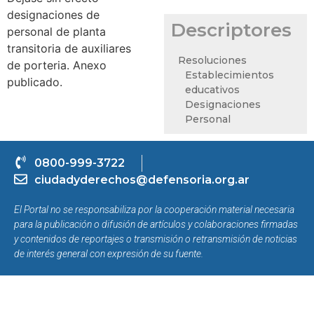
designaciones de
Descriptores
personal de planta
transitoria de auxiliares
Resoluciones
de porteria. Anexo
Establecimientos
publicado.
educativos
Designaciones
Personal
0800-999-3722
ciudadyderechos@defensoria.org.ar
El Portal no se responsabiliza por la cooperación material necesaria
para la publicación o difusión de artículos y colaboraciones firmadas
y contenidos de reportajes o transmisión o retransmisión de noticias
de interés general con expresión de su fuente.