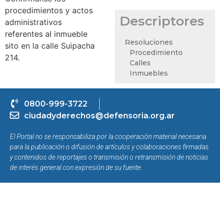
procedimientos y actos
Descriptores
administrativos
referentes al inmueble
Resoluciones
sito en la calle Suipacha
Procedimiento
214.
Calles
Inmuebles
0800-999-3722
ciudadyderechos@defensoria.org.ar
El Portal no se responsabiliza por la cooperación material necesaria
para la publicación o difusión de artículos y colaboraciones firmadas
y contenidos de reportajes o transmisión o retransmisión de noticias
de interés general con expresión de su fuente.