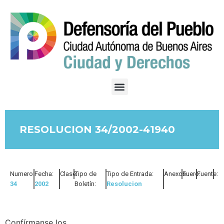
RESOLUCION 34/2002-41940
Numero:
Fecha:
Clase:
Tipo de
Tipo de Entrada:
Anexos:
Fuero:
Fuente:
34
2002
Boletín:
Resolucion
Confírmanse los