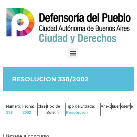
RESOLUCION 338/2002
Numero:
Fecha:
Clase:
Tipo de
Tipo de Entrada:
Anexos:
Fuero:
Fuente:
338
2002
Boletín:
Resolucion
Llámase a concurso