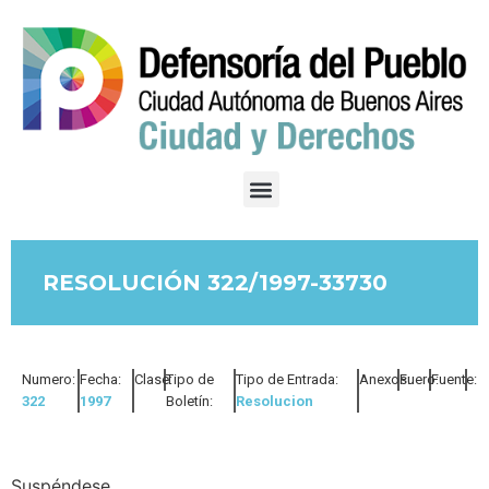
RESOLUCIÓN 322/1997-33730
Numero:
Fecha:
Clase:
Tipo de
Tipo de Entrada:
Anexos:
Fuero:
Fuente:
322
1997
Boletín:
Resolucion
Suspéndese