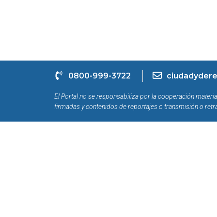
0800-999-3722
ciudadydere
El Portal no se responsabiliza por la cooperación materia
firmadas y contenidos de reportajes o transmisión o retr