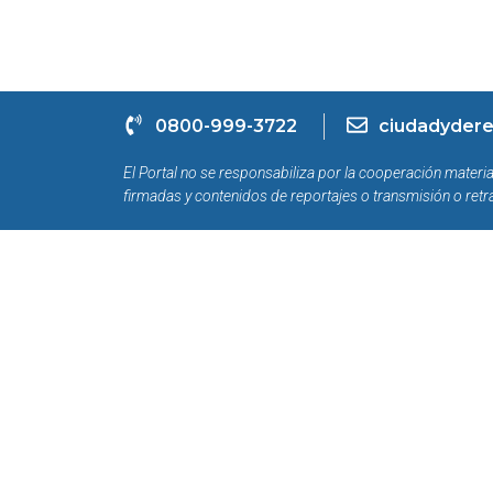
0800-999-3722
ciudadydere
El Portal no se responsabiliza por la cooperación materia
firmadas y contenidos de reportajes o transmisión o retr