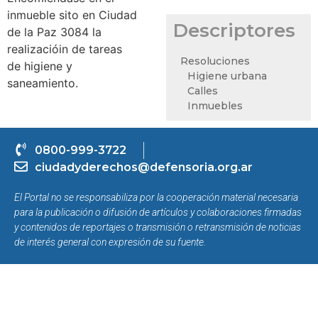
inmueble sito en Ciudad
Descriptores
de la Paz 3084 la
realizacióin de tareas
Resoluciones
de higiene y
Higiene urbana
saneamiento.
Calles
Inmuebles
0800-999-3722
ciudadyderechos@defensoria.org.ar
El Portal no se responsabiliza por la cooperación material necesaria
para la publicación o difusión de artículos y colaboraciones firmadas
y contenidos de reportajes o transmisión o retransmisión de noticias
de interés general con expresión de su fuente.