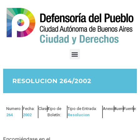
RESOLUCION 264/2002
Numero:
Fecha:
Clase:
Tipo de
Tipo de Entrada:
Anexos:
Fuero:
Fuente:
264
2002
Boletín:
Resolucion
Encomiéndase en el