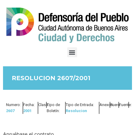
RESOLUCION 2607/2001
Numero:
Fecha:
Clase:
Tipo de
Tipo de Entrada:
Anexos:
Fuero:
Fuente:
2607
2001
Boletín:
Resolucion
Apruébase el contrato