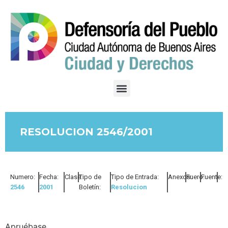
RESOLUCION 2546/2001
Numero:
Fecha:
Clase:
Tipo de
Tipo de Entrada:
Anexos:
Fuero:
Fuente:
2546
2001
Boletín:
Resolucion
Apruébase