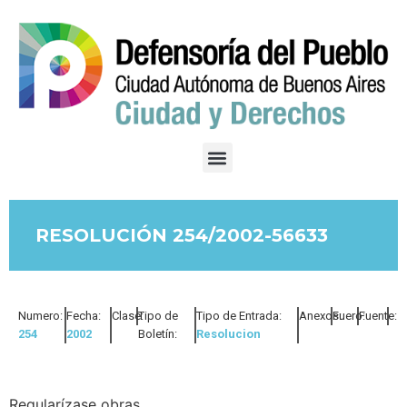
RESOLUCIÓN 254/2002-56633
Numero:
Fecha:
Clase:
Tipo de
Tipo de Entrada:
Anexos:
Fuero:
Fuente:
254
2002
Boletín:
Resolucion
Regularízase obras