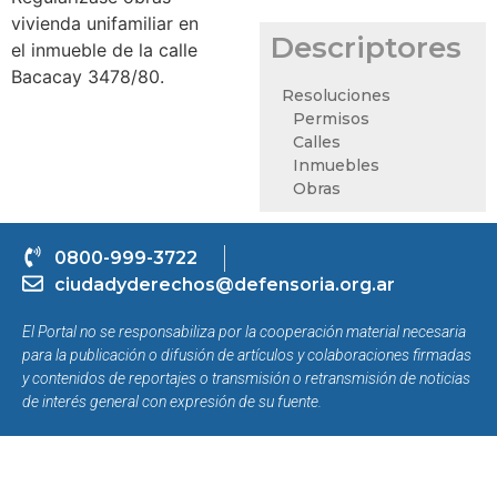
vivienda unifamiliar en
Descriptores
el inmueble de la calle
Bacacay 3478/80.
Resoluciones
Permisos
Calles
Inmuebles
Obras
0800-999-3722
ciudadyderechos@defensoria.org.ar
El Portal no se responsabiliza por la cooperación material necesaria
para la publicación o difusión de artículos y colaboraciones firmadas
y contenidos de reportajes o transmisión o retransmisión de noticias
de interés general con expresión de su fuente.