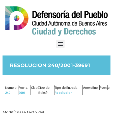
RESOLUCION 240/2001-39691
Numero:
Fecha:
Clase:
Tipo de
Tipo de Entrada:
Anexos:
Fuero:
Fuente:
240
2001
Boletín:
Resolucion
Modifícnase texto del