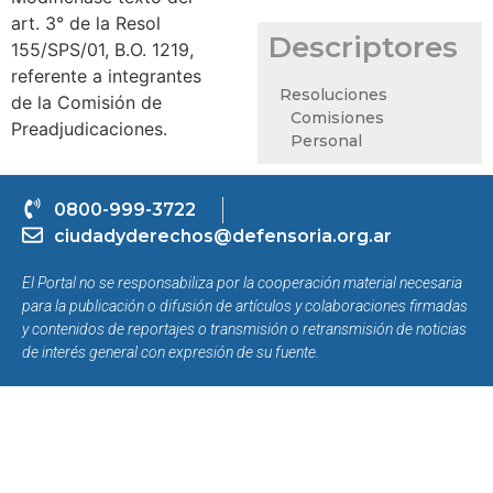
art. 3° de la Resol
Descriptores
155/SPS/01, B.O. 1219,
referente a integrantes
Resoluciones
de la Comisión de
Comisiones
Preadjudicaciones.
Personal
0800-999-3722
ciudadyderechos@defensoria.org.ar
El Portal no se responsabiliza por la cooperación material necesaria
para la publicación o difusión de artículos y colaboraciones firmadas
y contenidos de reportajes o transmisión o retransmisión de noticias
de interés general con expresión de su fuente.