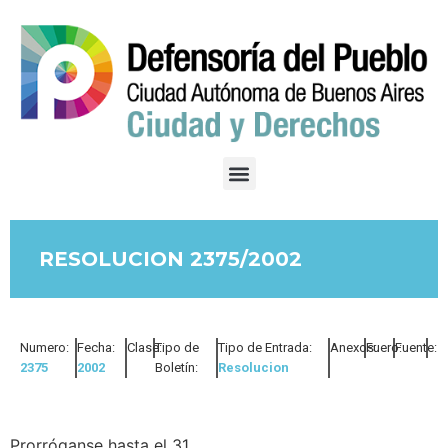
RESOLUCION 2375/2002
Numero:
Fecha:
Clase:
Tipo de
Tipo de Entrada:
Anexos:
Fuero:
Fuente:
2375
2002
Boletín:
Resolucion
Prorróganse hasta el 31