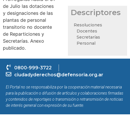
de Julio las dotaciones
Descriptores
y designaciones de las
plantas de personal
Resoluciones
transitorio no docente
Docentes
de Reparticiones y
Secretarías
Secretarías. Anexo
Personal
publicado.
0800-999-3722
ciudadyderechos@defensoria.org.ar
El Portal no se responsabiliza por la cooperación material necesaria
para la publicación o difusión de artículos y colaboraciones firmadas
y contenidos de reportajes o transmisión o retransmisión de noticias
de interés general con expresión de su fuente.