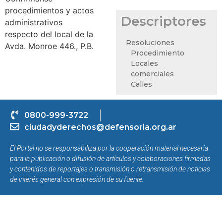
procedimientos y actos
Descriptores
administrativos
respecto del local de la
Resoluciones
Avda. Monroe 446., P.B.
Procedimiento
Locales
comerciales
Calles
0800-999-3722
ciudadyderechos@defensoria.org.ar
El Portal no se responsabiliza por la cooperación material necesaria
para la publicación o difusión de artículos y colaboraciones firmadas
y contenidos de reportajes o transmisión o retransmisión de noticias
de interés general con expresión de su fuente.