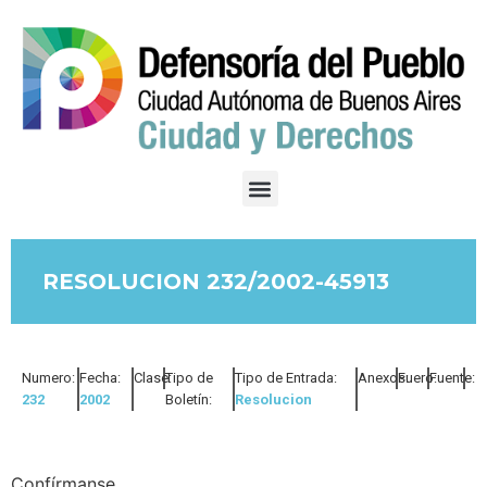
RESOLUCION 232/2002-45913
Numero:
Fecha:
Clase:
Tipo de
Tipo de Entrada:
Anexos:
Fuero:
Fuente:
232
2002
Boletín:
Resolucion
Confírmanse