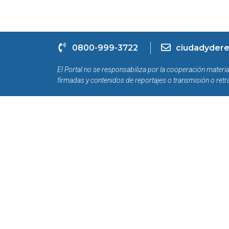
0800-999-3722
ciudadydere
El Portal no se responsabiliza por la cooperación materia
firmadas y contenidos de reportajes o transmisión o retr