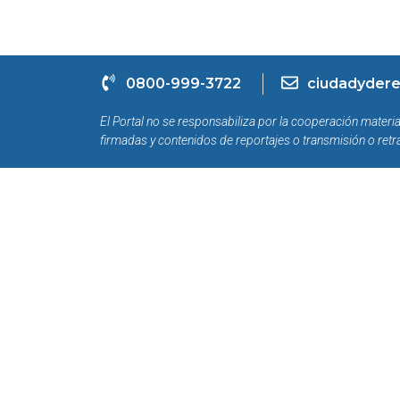
0800-999-3722
ciudadydere
El Portal no se responsabiliza por la cooperación materia
firmadas y contenidos de reportajes o transmisión o retr