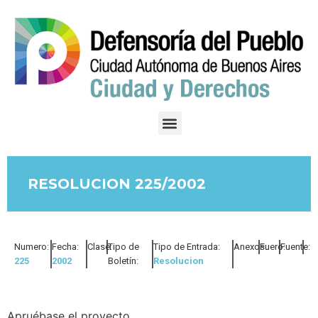
RESOLUCION 225/2002
Numero:
Fecha:
Clase:
Tipo de
Tipo de Entrada:
Anexos:
Fuero:
Fuente:
225
2002
Boletín:
Resolucion
Apruébase el proyecto