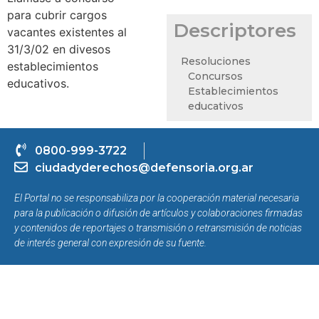
para cubrir cargos
Descriptores
vacantes existentes al
31/3/02 en divesos
Resoluciones
establecimientos
Concursos
educativos.
Establecimientos
educativos
0800-999-3722
ciudadyderechos@defensoria.org.ar
El Portal no se responsabiliza por la cooperación material necesaria
para la publicación o difusión de artículos y colaboraciones firmadas
y contenidos de reportajes o transmisión o retransmisión de noticias
de interés general con expresión de su fuente.