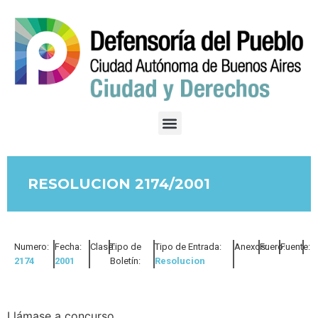
RESOLUCION 2174/2001
Numero:
Fecha:
Clase:
Tipo de
Tipo de Entrada:
Anexos:
Fuero:
Fuente:
2174
2001
Boletín:
Resolucion
Llámase a concurso