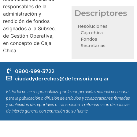
responsables de la
Descriptores
administración y
rendición de fondos
Resoluciones
asignados a la Subsec.
Caja chica
de Gestión Operativa,
Fondos
en concepto de Caja
Secretarías
Chica.
0800-999-3722
ciudadyderechos@defensoria.org.ar
El Portal no se responsabiliza por la cooperación material necesaria
para la publicación o difusión de artículos y colaboraciones firmadas
y contenidos de reportajes o transmisión o retransmisión de noticias
de interés general con expresión de su fuente.