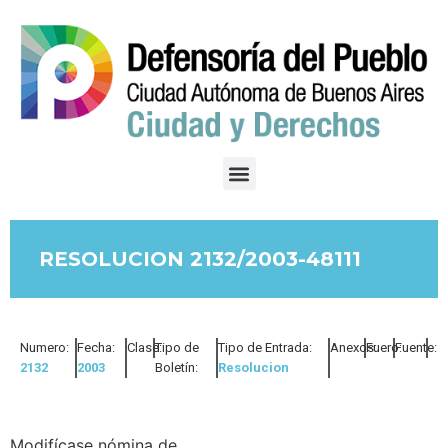
RESOLUCION 2132/2003-48111
Numero:
Fecha:
Clase:
Tipo de
Tipo de Entrada:
Anexos:
Fuero:
Fuente:
2132
2003
Boletín:
Resolucion
Modifícase nómina de