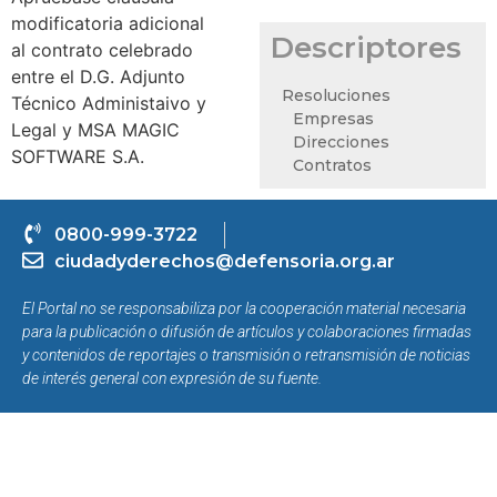
modificatoria adicional
Descriptores
al contrato celebrado
entre el D.G. Adjunto
Resoluciones
Técnico Administaivo y
Empresas
Legal y MSA MAGIC
Direcciones
SOFTWARE S.A.
Contratos
0800-999-3722
ciudadyderechos@defensoria.org.ar
El Portal no se responsabiliza por la cooperación material necesaria
para la publicación o difusión de artículos y colaboraciones firmadas
y contenidos de reportajes o transmisión o retransmisión de noticias
de interés general con expresión de su fuente.