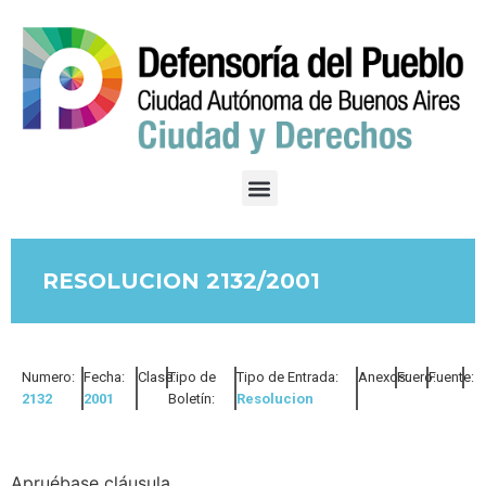
RESOLUCION 2132/2001
Numero:
Fecha:
Clase:
Tipo de
Tipo de Entrada:
Anexos:
Fuero:
Fuente:
2132
2001
Boletín:
Resolucion
Apruébase cláusula