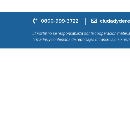
0800-999-3722
ciudadydere
El Portal no se responsabiliza por la cooperación materia
firmadas y contenidos de reportajes o transmisión o retr