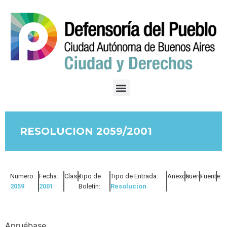
RESOLUCION 2059/2001
Numero:
Fecha:
Clase:
Tipo de
Tipo de Entrada:
Anexos:
Fuero:
Fuente:
2059
2001
Boletín:
Resolucion
Apruébase