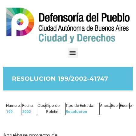
RESOLUCION 199/2002-41747
Numero:
Fecha:
Clase:
Tipo de
Tipo de Entrada:
Anexos:
Fuero:
Fuente:
199
2002
Boletín:
Resolucion
Apruébase proyecto de