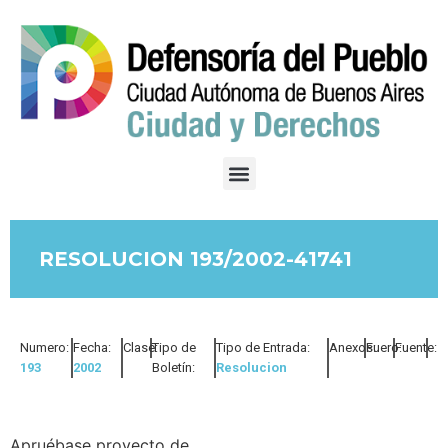
RESOLUCION 193/2002-41741
Numero:
Fecha:
Clase:
Tipo de
Tipo de Entrada:
Anexos:
Fuero:
Fuente:
193
2002
Boletín:
Resolucion
Apruébase proyecto de