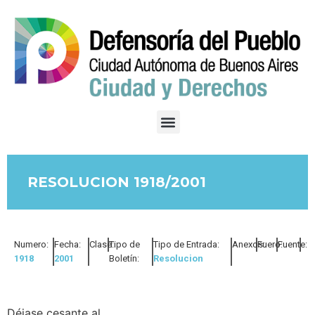
RESOLUCION 1918/2001
Numero:
Fecha:
Clase:
Tipo de
Tipo de Entrada:
Anexos:
Fuero:
Fuente:
1918
2001
Boletín:
Resolucion
Déjase cesante al