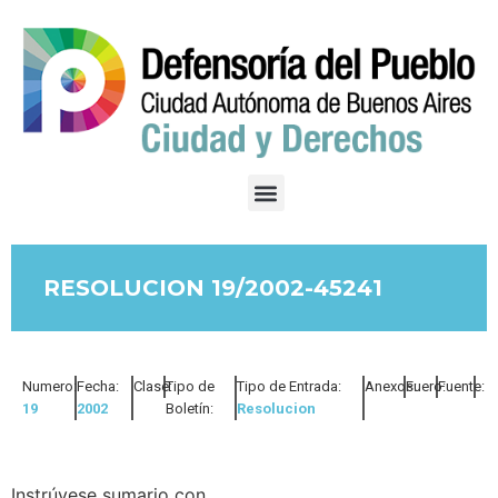
RESOLUCION 19/2002-45241
Numero:
Fecha:
Clase:
Tipo de
Tipo de Entrada:
Anexos:
Fuero:
Fuente:
19
2002
Boletín:
Resolucion
Instrúyese sumario con