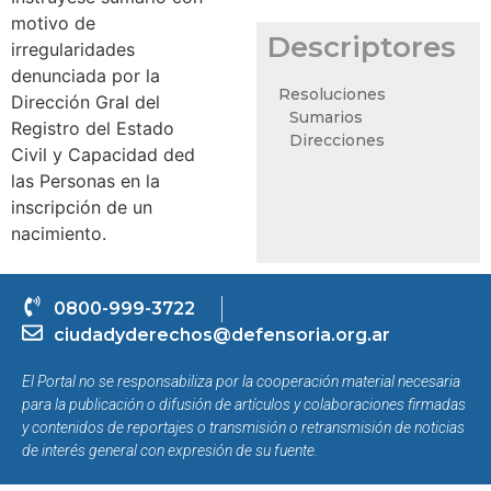
motivo de
Descriptores
irregularidades
denunciada por la
Resoluciones
Dirección Gral del
Sumarios
Registro del Estado
Direcciones
Civil y Capacidad ded
las Personas en la
inscripción de un
nacimiento.
0800-999-3722
ciudadyderechos@defensoria.org.ar
El Portal no se responsabiliza por la cooperación material necesaria
para la publicación o difusión de artículos y colaboraciones firmadas
y contenidos de reportajes o transmisión o retransmisión de noticias
de interés general con expresión de su fuente.