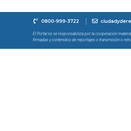
0800-999-3722
ciudadydere
El Portal no se responsabiliza por la cooperación materia
firmadas y contenidos de reportajes o transmisión o retr