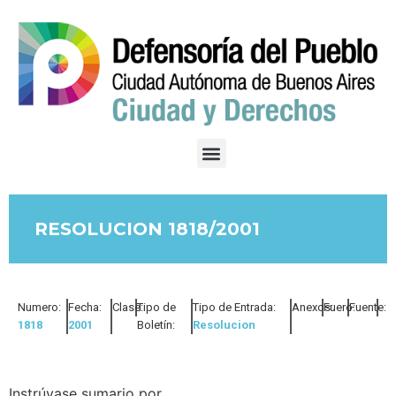
RESOLUCION 1818/2001
Numero:
Fecha:
Clase:
Tipo de
Tipo de Entrada:
Anexos:
Fuero:
Fuente:
1818
2001
Boletín:
Resolucion
Instrúyase sumario por