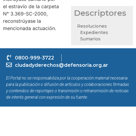
el estravío de la carpeta
Descriptores
N° 3.369-SC-2000,
reconstrúyase la
Resoluciones
mencionada actuación.
Expedientes
Sumarios
0800-999-3722
ciudadyderechos@defensoria.org.ar
El Portal no se responsabiliza por la cooperación material necesaria
para la publicación o difusión de artículos y colaboraciones firmadas
y contenidos de reportajes o transmisión o retransmisión de noticias
de interés general con expresión de su fuente.