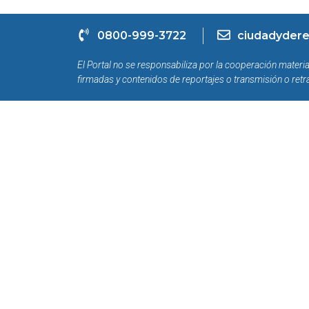
0800-999-3722
ciudadydere
El Portal no se responsabiliza por la cooperación materia
firmadas y contenidos de reportajes o transmisión o retr