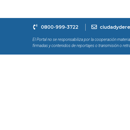
0800-999-3722
ciudadydere
El Portal no se responsabiliza por la cooperación materia
firmadas y contenidos de reportajes o transmisión o retr