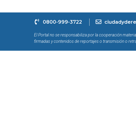
0800-999-3722
ciudadydere
El Portal no se responsabiliza por la cooperación materia
firmadas y contenidos de reportajes o transmisión o retr