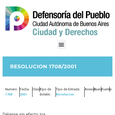
RESOLUCION 1708/2001
Numero:
Fecha:
Clase:
Tipo de
Tipo de Entrada:
Anexos:
Fuero:
Fuente:
1708
2001
Boletín:
Resolucion
Déjanse sin efecto los