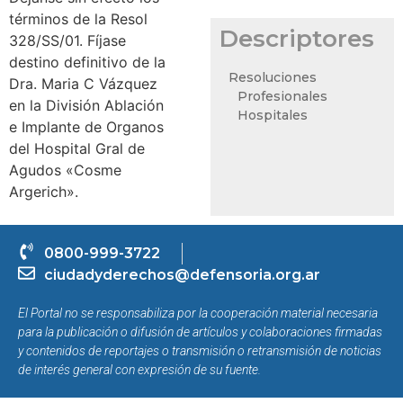
términos de la Resol
Descriptores
328/SS/01. Fíjase
destino definitivo de la
Resoluciones
Dra. Maria C Vázquez
Profesionales
en la División Ablación
Hospitales
e Implante de Organos
del Hospital Gral de
Agudos «Cosme
Argerich».
0800-999-3722
ciudadyderechos@defensoria.org.ar
El Portal no se responsabiliza por la cooperación material necesaria
para la publicación o difusión de artículos y colaboraciones firmadas
y contenidos de reportajes o transmisión o retransmisión de noticias
de interés general con expresión de su fuente.