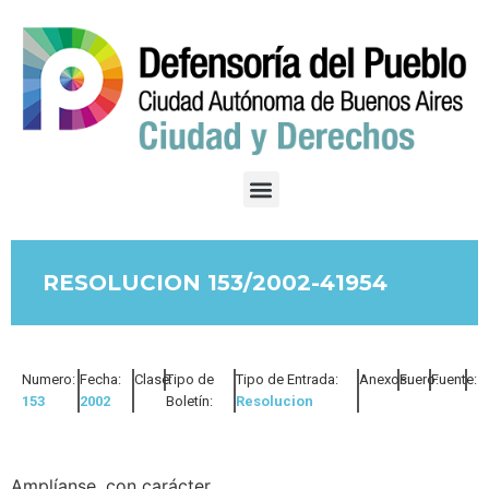
RESOLUCION 153/2002-41954
Numero:
Fecha:
Clase:
Tipo de
Tipo de Entrada:
Anexos:
Fuero:
Fuente:
153
2002
Boletín:
Resolucion
Amplíanse, con carácter