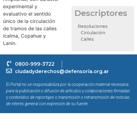
experimental y
Descriptores
evaluativo el sentido
único de la circulación
Resoluciones
de tramos de las calles
Circulación
Icalma, Copahue y
Calles
Lanin.
0800-999-3722
ciudadyderechos@defensoria.org.ar
El Portal no se responsabiliza por la cooperación material necesaria
para la publicación o difusión de artículos y colaboraciones firmadas
y contenidos de reportajes o transmisión o retransmisión de noticias
de interés general con expresión de su fuente.