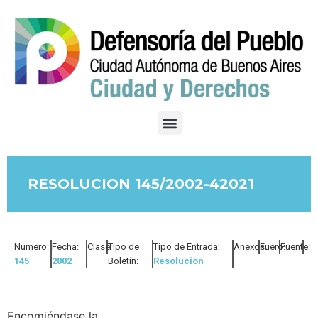
RESOLUCION 145/2002-42021
Numero:
Fecha:
Clase:
Tipo de
Tipo de Entrada:
Anexos:
Fuero:
Fuente:
145
2002
Boletín:
Resolucion
Encomiéndase la