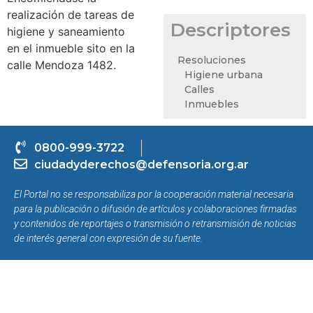
realización de tareas de
Descriptores
higiene y saneamiento
en el inmueble sito en la
Resoluciones
calle Mendoza 1482.
Higiene urbana
Calles
Inmuebles
0800-999-3722
ciudadyderechos@defensoria.org.ar
El Portal no se responsabiliza por la cooperación material necesaria
para la publicación o difusión de artículos y colaboraciones firmadas
y contenidos de reportajes o transmisión o retransmisión de noticias
de interés general con expresión de su fuente.