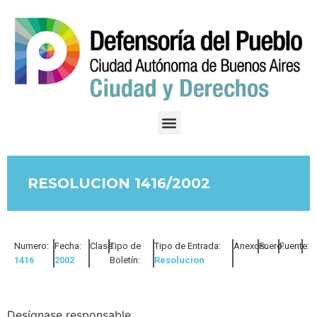
RESOLUCION 1416/2002
Numero:
Fecha:
Clase:
Tipo de
Tipo de Entrada:
Anexos:
Fuero:
Fuente:
1416
2002
Boletín:
Resolucion
Desígnase responsable