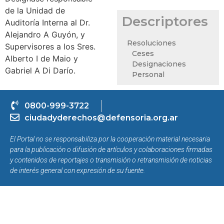
de la Unidad de
Descriptores
Auditoría Interna al Dr.
Alejandro A Guyón, y
Resoluciones
Supervisores a los Sres.
Ceses
Alberto I de Maio y
Designaciones
Gabriel A Di Darío.
Personal
0800-999-3722
ciudadyderechos@defensoria.org.ar
El Portal no se responsabiliza por la cooperación material necesaria
para la publicación o difusión de artículos y colaboraciones firmadas
y contenidos de reportajes o transmisión o retransmisión de noticias
de interés general con expresión de su fuente.