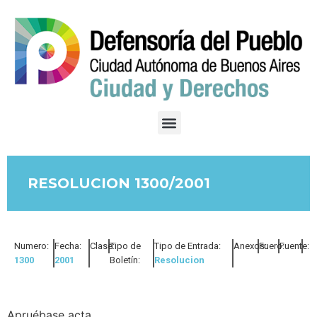
RESOLUCION 1300/2001
Numero:
Fecha:
Clase:
Tipo de
Tipo de Entrada:
Anexos:
Fuero:
Fuente:
1300
2001
Boletín:
Resolucion
Apruébase acta