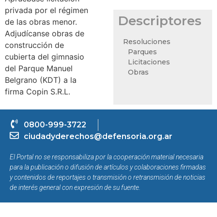
privada por el régimen
Descriptores
de las obras menor.
Adjudícanse obras de
Resoluciones
construcción de
Parques
cubierta del gimnasio
Licitaciones
del Parque Manuel
Obras
Belgrano (KDT) a la
firma Copin S.R.L.
0800-999-3722
ciudadyderechos@defensoria.org.ar
El Portal no se responsabiliza por la cooperación material necesaria
para la publicación o difusión de artículos y colaboraciones firmadas
y contenidos de reportajes o transmisión o retransmisión de noticias
de interés general con expresión de su fuente.