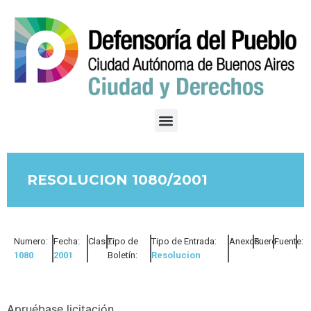
RESOLUCION 1080/2001
Numero:
Fecha:
Clase:
Tipo de
Tipo de Entrada:
Anexos:
Fuero:
Fuente:
1080
2001
Boletín:
Resolucion
Apruébase licitación