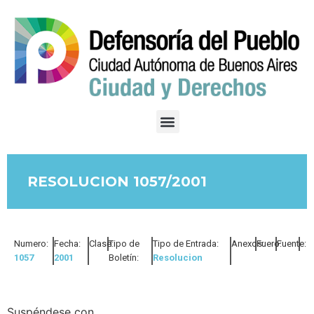
RESOLUCION 1057/2001
Numero:
Fecha:
Clase:
Tipo de
Tipo de Entrada:
Anexos:
Fuero:
Fuente:
1057
2001
Boletín:
Resolucion
Suspéndese con