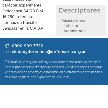
carácter experimental
Descriptores
Ordenanza 34.173 B.M.
15.769, referente a
Resoluciones
normas de tránsito
Tránsito
vehícular en la C.A.B.A.
Automotores
0800-999-3722
ciudadyderechos@defensoria.org.ar
El Portal no se responsabiliza por la cooperación material necesaria
para la publicación o difusión de artículos y colaboraciones firmadas
y contenidos de reportajes o transmisión o retransmisión de noticias
de interés general con expresión de su fuente.