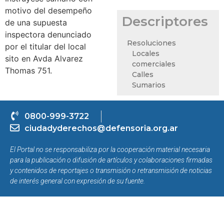
motivo del desempeño
Descriptores
de una supuesta
inspectora denunciado
Resoluciones
por el titular del local
Locales
sito en Avda Alvarez
comerciales
Thomas 751.
Calles
Sumarios
0800-999-3722
ciudadyderechos@defensoria.org.ar
El Portal no se responsabiliza por la cooperación material necesaria
para la publicación o difusión de artículos y colaboraciones firmadas
y contenidos de reportajes o transmisión o retransmisión de noticias
de interés general con expresión de su fuente.