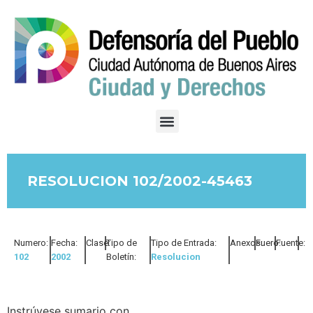
RESOLUCION 102/2002-45463
Numero:
Fecha:
Clase:
Tipo de
Tipo de Entrada:
Anexos:
Fuero:
Fuente:
102
2002
Boletín:
Resolucion
Instrúyese sumario con